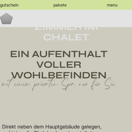
jump
gutschein
pakete
menu
to
the
DIE
content
ZIMMER IM
CHALET
EIN AUFENTHALT
VOLLER
WOHLBEFINDEN
mit einem privaten Spa nur für Sie
Direkt neben dem Hauptgebäude gelegen,