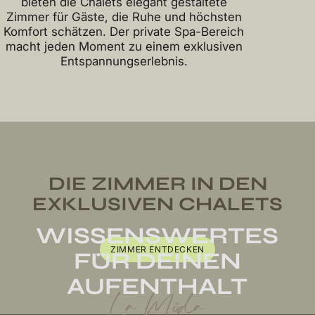
bieten die Chalets elegant gestaltete
Zimmer für Gäste, die Ruhe und höchsten
Komfort schätzen. Der private Spa-Bereich
macht jeden Moment zu einem exklusiven
Entspannungserlebnis.
DIE ZIMMER IN DEN
EXKLUSIVEN CHALETS
WISSENSWERTES
ZIMMER ENTDECKEN
FÜR DEINEN
AUFENTHALT
La Müda