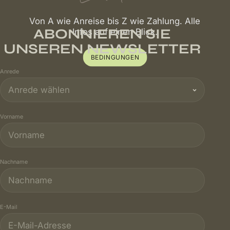
Von A wie Anreise bis Z wie Zahlung. Alle
ABONNIEREN SIE
Infos auf einen Blick.
UNSEREN NEWSLETTER
BEDINGUNGEN
Anrede
Vorname
Nachname
E-Mail