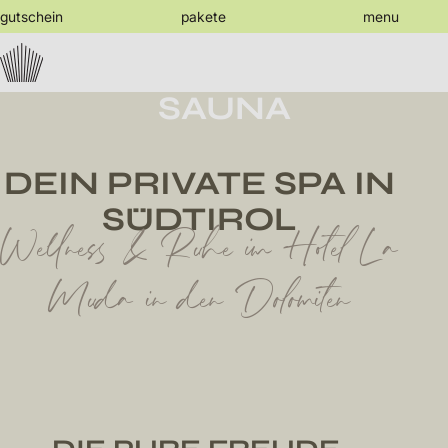
jump
gutschein
pakete
menu
to
the
content
PRIVATE
SAUNA
DEIN PRIVATE SPA IN
SÜDTIROL
Wellness & Ruhe im Hotel La
Muda in den Dolomiten