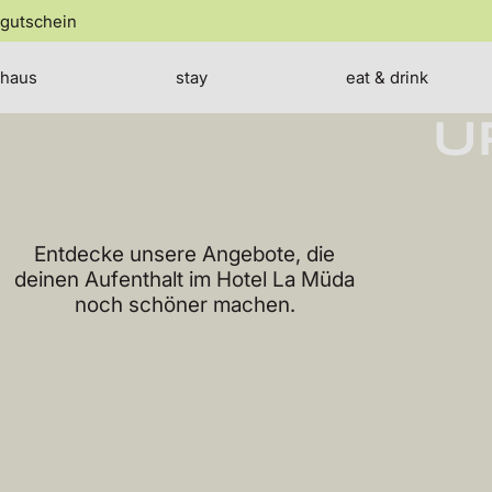
jump
gutschein
to
the
P
content
haus
stay
eat & drink
U
Entdecke unsere Angebote, die
deinen Aufenthalt im Hotel La Müda
noch schöner machen.