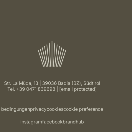
Str. La Müda, 13 | 39036 Badia (BZ), Südtirol
Tel.
+39 0471 839698
[email protected]
bedingungen
privacy
cookies
cookie preference
instagram
facebook
brandhub