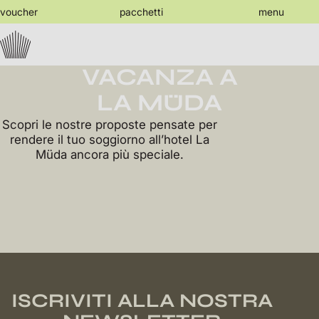
jump
voucher
pacchetti
menu
to
PACCHETTI
the
content
PER LA TUA
VACANZA A
LA MÜDA
Scopri le nostre proposte pensate per
rendere il tuo soggiorno all’hotel La
Müda ancora più speciale.
ISCRIVITI ALLA NOSTRA