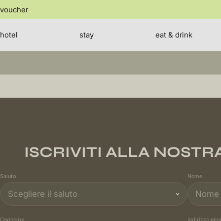
jump
voucher
to
the
content
hotel
stay
eat & drink
ISCRIVITI ALLA NOST
Saluto
Nome
Cognome
Indirizzo ema