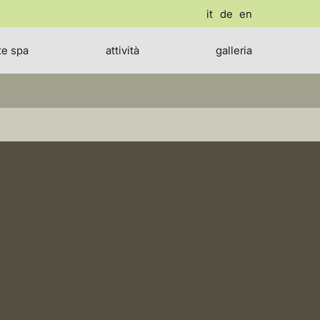
it
de
en
te spa
attività
galleria