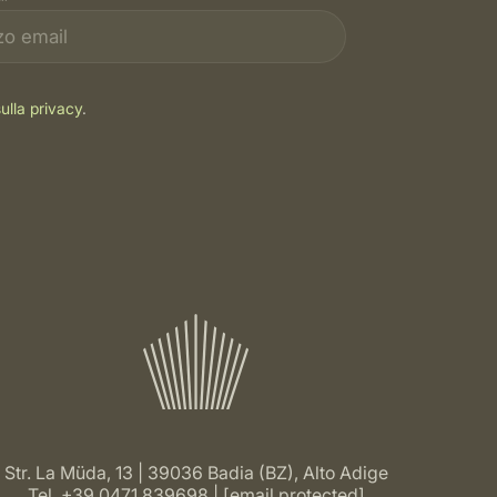
ulla privacy
.
Str. La Müda, 13 | 39036 Badia (BZ), Alto Adige
Tel.
+39 0471 839698
[email protected]