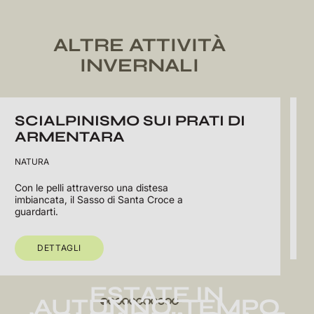
ALTRE ATTIVITÀ
INVERNALI
SCIALPINISMO SUI PRATI DI
ARMENTARA
N
NATURA
26
pa
Con le pelli attraverso una distesa
Do
imbiancata, il Sasso di Santa Croce a
guardarti.
DETTAGLI
ESTATE IN
AUTUNNO, TEMPO