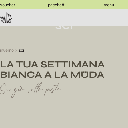
jump
voucher
pacchetti
menu
to
the
content
SCI
inverno
sci
LA TUA SETTIMANA
BIANCA A LA MÜDA
Sei già sulla pista